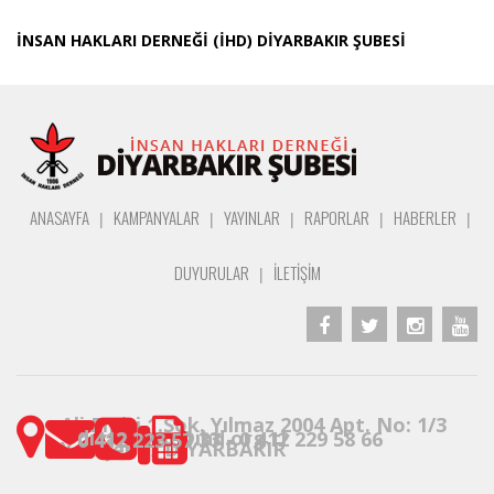
İNSAN HAKLARI DERNEĞİ (İHD) DİYARBAKIR ŞUBESİ
ANASAYFA
KAMPANYALAR
YAYINLAR
RAPORLAR
HABERLER
|
|
|
|
|
DUYURULAR
İLETİŞİM
|
Ali Emiri 1.Sok. Yılmaz 2004 Apt. No: 1/3
diyarbakir@ihd.org.tr
0 412 223 30 33 - 0 412 229 58 66
0 412 223 57 37
Yenişehir/ DİYARBAKIR